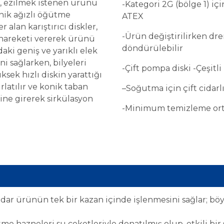
sk, ezilmek istenen ürünü
-Kategori 2G (bölge 1) iç
nik ağızlı öğütme
ATEX
alan karıştırıcı diskler,
-Ürün değiştirilirken dre
 hareketi vererek ürünü
döndürülebilir
daki geniş ve yarıklı elek
 sağlarken, bilyeleri
-Çift pompa diski -Çeşitli
sek hızlı diskin yarattığı
latılır ve konik taban
–
Soğutma için çift cidarl
ine girerek sirkülasyon
-Minimum temizleme orta
adar ürünün tek bir kazan içinde işlenmesini sağlar; b
e hazneleri su ceketleriyle donatılmış olup, etkili bi