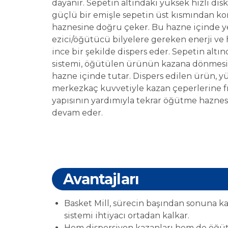
dayanır. Sepetin altındaki yüksek hızlı di
güçlü bir emişle sepetin üst kısmından ko
haznesine doğru çeker. Bu hazne içinde yer 
ezici/öğütücü bilyelere gereken enerji ve
ince bir şekilde dispers eder. Sepetin altın
sistemi, öğütülen ürünün kazana dönmesini
hazne içinde tutar. Dispers edilen ürün, yük
merkezkaç kuvvetiyle kazan çeperlerine fır
yapısının yardımıyla tekrar öğütme haznes
devam eder.
Avantajları
Basket Mill, sürecin başından sonuna k
sistemi ihtiyacı ortadan kalkar.
Hem dispersiyon kazanları hem de öğütm