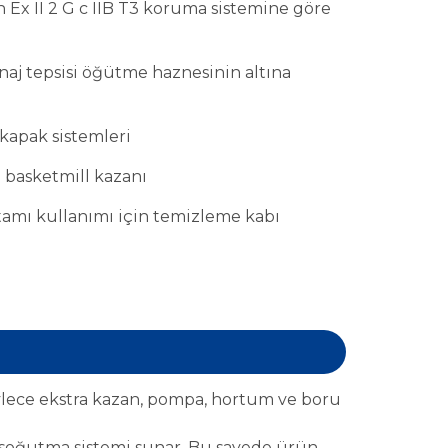
in Ex II 2 G c IIB T3 koruma sistemine göre
naj tepsisi öğütme haznesinin altına
 kapak sistemleri
ı basketmill kazanı
mı kullanımı için temizleme kabı
öylece ekstra kazan, pompa, hortum ve boru
r soğutma sistemi sunar. Bu sayede ürün