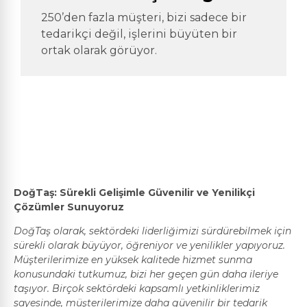
8
4
7
250’den fazla müşteri, bizi sadece bir
9
tedarikçi değil, işlerini büyüten bir
5
8
ortak olarak görüyor.
0
6
9
7
0
8
9
DoğTaş: Sürekli Gelişimle Güvenilir ve Yenilikçi
Çözümler Sunuyoruz
0
DoğTaş olarak, sektördeki liderliğimizi sürdürebilmek için
sürekli olarak büyüyor, öğreniyor ve yenilikler yapıyoruz.
Müşterilerimize en yüksek kalitede hizmet sunma
konusundaki tutkumuz, bizi her geçen gün daha ileriye
taşıyor. Birçok sektördeki kapsamlı yetkinliklerimiz
sayesinde, müşterilerimize daha güvenilir bir tedarik