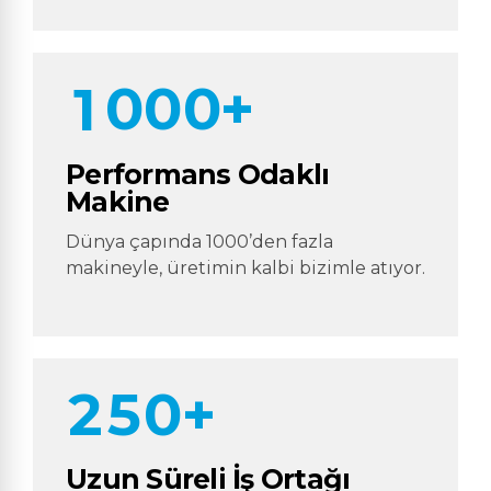
8
3
0
9
9
9
9
4
1
0
0
0
+
0
0
5
2
1
6
Performans Odaklı
Makine
3
2
7
Dünya çapında 1000’den fazla
4
makineyle, üretimin kalbi bizimle atıyor.
0
3
8
5
1
4
9
6
2
5
0
+
7
3
6
Uzun Süreli İş Ortağı