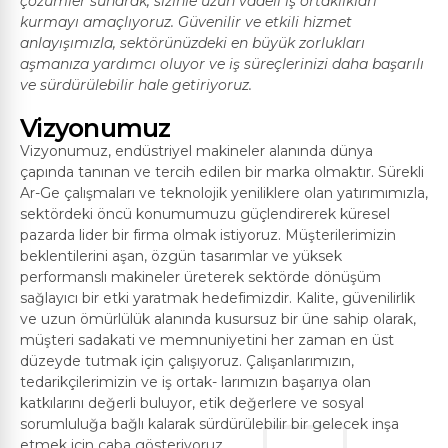
çözümler sunarak, sizinle uzun vadeli iş ortaklıkları
kurmayı amaçlıyoruz. Güvenilir ve etkili hizmet
anlayışımızla, sektörünüzdeki en büyük zorlukları
aşmanıza yardımcı oluyor ve iş süreçlerinizi daha başarılı
ve sürdürülebilir hale getiriyoruz.
Vizyonumuz
Vizyonumuz, endüstriyel makineler alanında dünya
çapında tanınan ve tercih edilen bir marka olmaktır. Sürekli
Ar-Ge çalışmaları ve teknolojik yeniliklere olan yatırımımızla,
sektördeki öncü konumumuzu güçlendirerek küresel
pazarda lider bir firma olmak istiyoruz. Müşterilerimizin
beklentilerini aşan, özgün tasarımlar ve yüksek
performanslı makineler üreterek sektörde dönüşüm
sağlayıcı bir etki yaratmak hedefimizdir. Kalite, güvenilirlik
ve uzun ömürlülük alanında kusursuz bir üne sahip olarak,
müşteri sadakati ve memnuniyetini her zaman en üst
düzeyde tutmak için çalışıyoruz. Çalışanlarımızın,
Her adımda işbirliği ve mükemmel hizmet
tedarikçilerimizin ve iş ortak- larımızın başarıya olan
anlayışımızı ön planda tutarak, müşterilerimizle güçlü
katkılarını değerli buluyor, etik değerlere ve sosyal
ve uzun vadeli ilişkiler kuruyoruz.
sorumluluğa bağlı kalarak sürdürülebilir bir gelecek inşa
etmek için çaba gösteriyoruz.