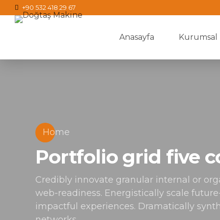
+90 532 418 29 67
Anasayfa
Kurumsal
Home
Portfolio grid five
Credibly innovate granular internal or or
web-readiness. Energistically scale futur
impactful experiences. Dramatically synt
networks.