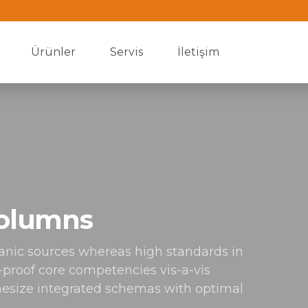
Ürünler
Servis
İletişim
 columns
ganic sources whereas high standards in
e-proof core competencies vis-a-vis
hesize integrated schemas with optimal